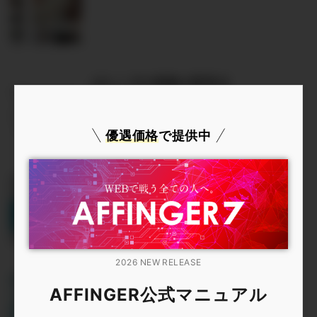
ぱんくずの挙動の変更点
優遇価格
で提供中
新しいFontAwesomeをアイコンに
使用する
2026 NEW RELEASE
すごいもくじ（SUGOIMOKUJI）
AFFINGER公式マニュアル
[PRO]の使い方