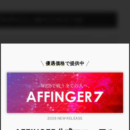
クプラグイン」のインストール
優遇価格
で提供中
イン」を
よりzipファイ
「プラグイン」
＞「新規追加」
2026 NEW RELEASE
ンストール、有効化して下さい。