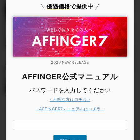
優遇価格
で提供中
2026 NEW RELEASE
AFFINGER公式マニュアル
パスワードを入力してください
- 不明な方はコチラ -
- AFFINGER7マニュアルはコチラ -
画像をスライドショー「写真ギャ
ラリー」WordPressプラグイン
on-store.net