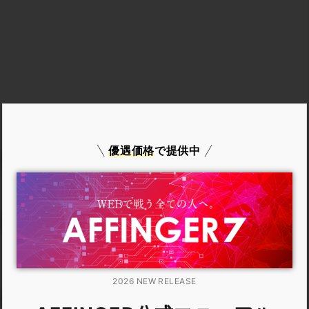
優遇価格
で提供中
横幅 960px 以上の環境での閲覧時)
動挿入
2026 NEW RELEASE
表示・非表示を切り替えを許可