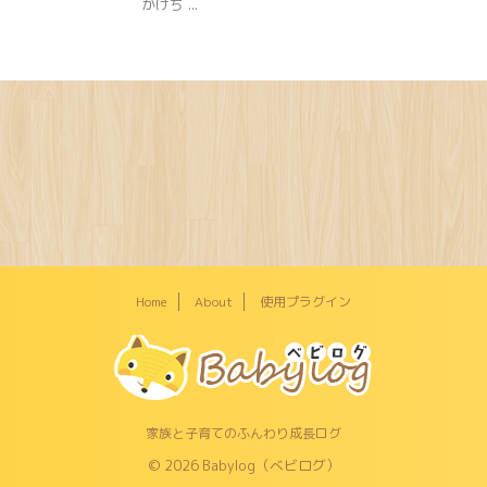
かけち ...
Home
About
使用プラグイン
家族と子育てのふんわり成長ログ
© 2026 Babylog（べビログ）