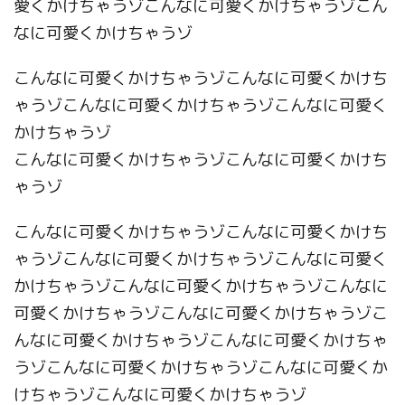
愛くかけちゃうゾこんなに可愛くかけちゃうゾこん
なに可愛くかけちゃうゾ
こんなに可愛くかけちゃうゾこんなに可愛くかけち
ゃうゾこんなに可愛くかけちゃうゾこんなに可愛く
かけちゃうゾ
こんなに可愛くかけちゃうゾこんなに可愛くかけち
ゃうゾ
こんなに可愛くかけちゃうゾこんなに可愛くかけち
ゃうゾこんなに可愛くかけちゃうゾこんなに可愛く
かけちゃうゾこんなに可愛くかけちゃうゾこんなに
可愛くかけちゃうゾこんなに可愛くかけちゃうゾこ
んなに可愛くかけちゃうゾこんなに可愛くかけちゃ
うゾこんなに可愛くかけちゃうゾこんなに可愛くか
けちゃうゾこんなに可愛くかけちゃうゾ