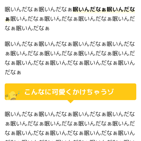
眠いんだなぁ眠いんだなぁ
眠いんだなぁ眠いんだな
ぁ
眠いんだなぁ眠いんだなぁ眠いんだなぁ眠いんだ
なぁ眠いんだなぁ
眠いんだなぁ眠いんだなぁ眠いんだなぁ眠いんだな
ぁ眠いんだなぁ眠いんだなぁ眠いんだなぁ眠いんだ
なぁ眠いんだなぁ眠いんだなぁ眠いんだなぁ眠いん
だなぁ
こんなに可愛くかけちゃうゾ
眠いんだなぁ眠いんだなぁ眠いんだなぁ眠いんだな
ぁ眠いんだなぁ眠いんだなぁ眠いんだなぁ眠いんだ
なぁ眠いんだなぁ眠いんだなぁ眠いんだなぁ眠いん