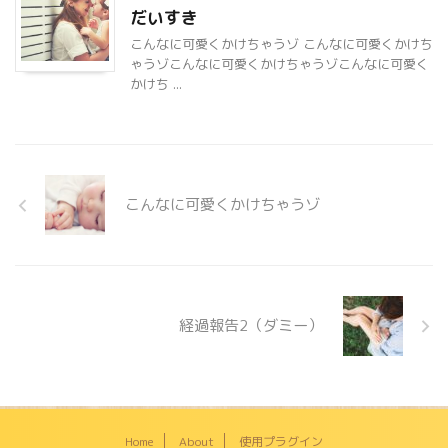
だいすき
こんなに可愛くかけちゃうゾ こんなに可愛くかけち
ゃうゾこんなに可愛くかけちゃうゾこんなに可愛く
かけち ...
こんなに可愛くかけちゃうゾ
経過報告2（ダミー）
Home
About
使用プラグイン