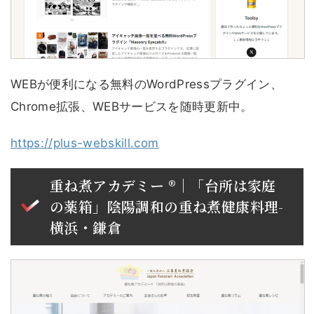
WEBが便利になる無料のWordPressプラグイン、
Chrome拡張、WEBサービスを随時更新中。
https://plus-webskill.com
重ね煮アカデミー ®｜「台所は家庭
の薬箱」陰陽調和の重ね煮健康料理-
横浜・鎌倉