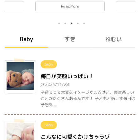
眠いんだなぁ こんなに可愛くかけ
んだなぁ眠
い時間ばか
ReadMore
ちゃうゾ 眠いんだなぁ眠いんだな
ぁ眠いんだ
ことも起こ
ぁ
眠いんだなぁ眠いんだなぁ眠
んだなぁ眠
越えるたび
いんだなぁ眠いんだなぁ眠いんだ
ぁ 眠いんだ
る！」って
なぁ眠いんだなぁ眠いんだなぁ眠
んだなぁ眠
日はそんな
いんだなぁ眠いんだなぁ 眠いんだ
ぁ眠いんだ
ついて、元
Baby
すき
ねむい
なぁ眠いんだなぁ眠いんだなぁ眠
んだなぁ眠
子どもの成
いんだなぁ眠いんだなぁ眠いんだ
ぁ眠いんだ
初めての「
なぁ眠いんだなぁ眠いんだなぁ眠
んなに可愛く
子どもが初
いんだなぁ眠いんだなぁ眠いんだ
だなぁ眠いん
りする瞬間
Baby
なぁ眠いんだなぁ こんなに可愛く
いんだなぁ
い嬉しいも
かけちゃうゾ 眠いんだなぁ眠いん
なぁ眠いん
ったことが
毎日が笑顔いっぱい！
だなぁ眠いんだなぁ眠いんだなぁ
る。この「成
眠いんだなぁ眠いんだなぁ眠いん
2024/11/28
だな ...
子育てって大変なイメージがあるけど、実は楽しい
ことがたくさんあるんです！ 子どもと過ごす毎日は
予想外 ...
Baby
こんなに可愛くかけちゃうゾ