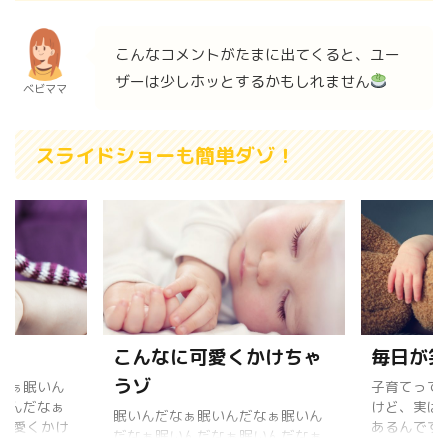
こんなコメントがたまに出てくると、ユー
ザーは少しホッとするかもしれません
ベビママ
スライドショーも簡単ダゾ！
こんなに可愛くかけちゃ
毎日が笑
うゾ
なぁ眠いん
子育てって
いんだなぁ
けど、実は
眠いんだなぁ眠いんだなぁ眠いん
に可愛くかけ
あるんです
だなぁ眠いんだなぁ眠いんだなぁ
ぁ眠いんだな
は予想外の