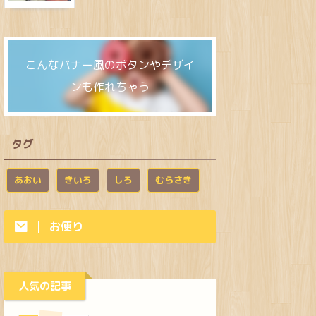
こんなバナー風のボタンやデザイ
ンも作れちゃう
タグ
あおい
きいろ
しろ
むらさき
お便り
人気の記事