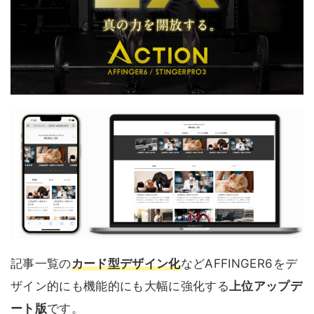
記事一覧の
カード型デザイン化
などAFFINGER6をデ
ザイン的にも機能的にも大幅に強化する
上位アップデ
ート版
です。