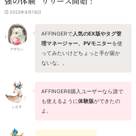
強の体験” リリース開始！
2023年8月18日
AFFINGERで
人気のEX版やタグ管
理マネージャー、PVモニター
を使
アザラン
ってみたいけどちょっと手が届か
ないな。。
AFFINGER6購入ユーザーなら誰で
も使えるように
体験版
ができたの
シカ子
よ。