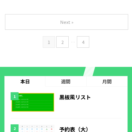
Next »
1
2
…
4
本日
週間
月間
黒板風リスト
予約表（大）