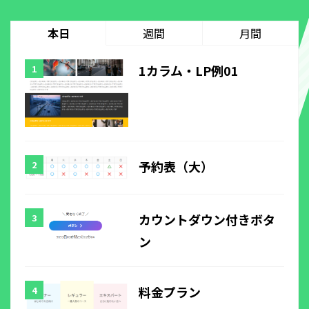
本日
週間
月間
1カラム・LP例01
予約表（大）
カウントダウン付きボタ
ン
料金プラン