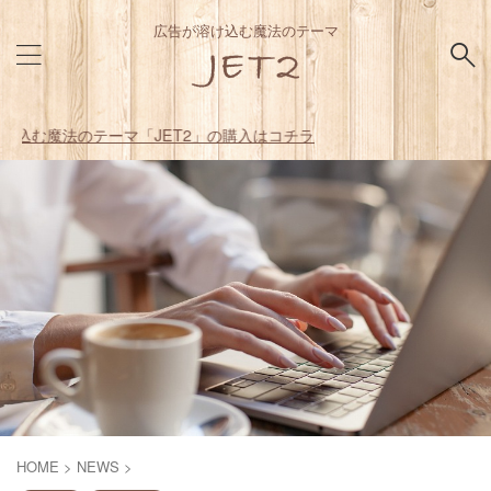
広告が溶け込む魔法のテーマ
マ「JET2」の購入はコチラ
HOME
>
NEWS
>