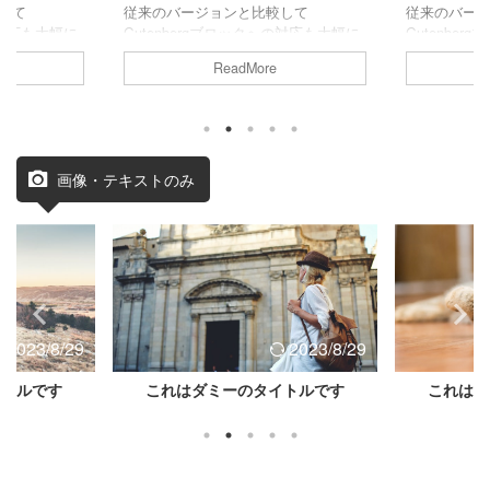
して
従来のバージョンと比較して
従来のバー
の対応も大幅に
Gutenbergブロックへの対応も大幅に
Gutenbe
強化されています。
強化されて
ReadMore
画像・テキストのみ
2023/8/29
2023/8/29
イトルです
これはダミーのタイトルです
これはダ