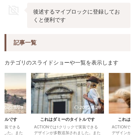
後述するマイブロックに登録してお
くと便利です
記事一覧
カテゴリのスライドショーや一覧を表示します
2023/8/29
2023/8/29
イトルです
これはダミーのタイトルです
これはダ
クで実装できる
ACTIONでは1クリックで実装できる
ACTION
ました。また
デザインが多数追加されました。また
デザインが