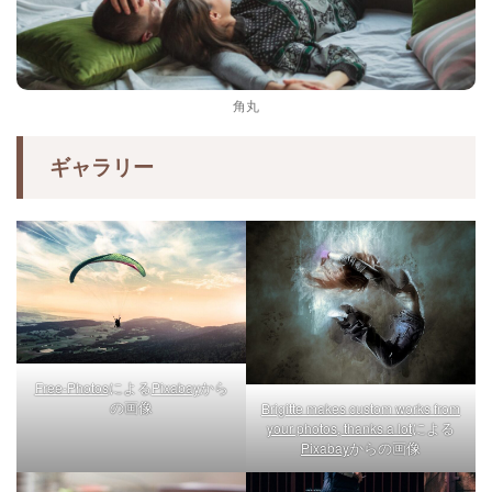
角丸
ギャラリー
による
から
Free-Photos
Pixabay
の画像
Brigitte makes custom works from
による
your photos, thanks a lot
からの画像
Pixabay