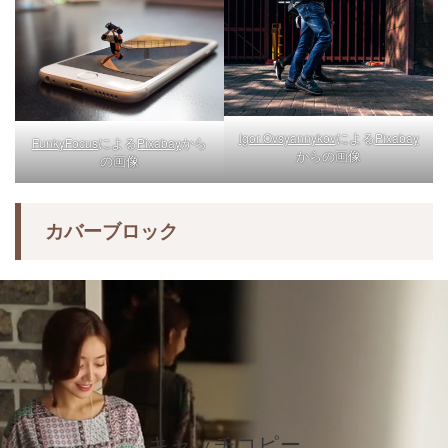
による
Igor Ovsyannykov
Pixabay
による
から
FunkyFocus
Pixabay
からの画像
の画像
カバーブロック
キャッチコピー