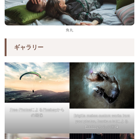
角丸
ギャラリー
による
から
Free-Photos
Pixabay
の画像
Brigitte makes custom works from
による
your photos, thanks a lot
からの画像
Pixabay