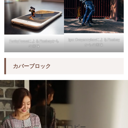
による
Igor Ovsyannykov
Pixabay
による
から
FunkyFocus
Pixabay
からの画像
の画像
カバーブロック
キャッチコピー