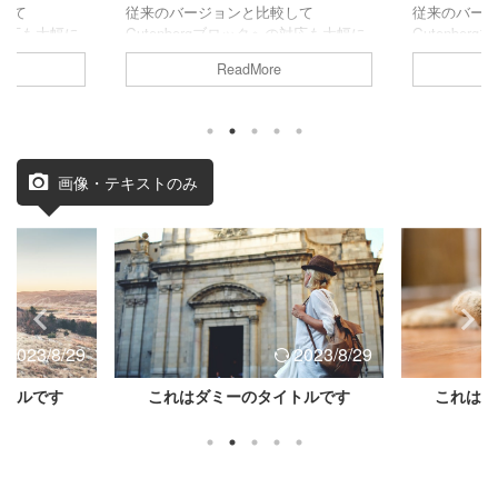
して
従来のバージョンと比較して
従来のバー
の対応も大幅に
Gutenbergブロックへの対応も大幅に
Gutenbe
強化されています。
強化されて
ReadMore
画像・テキストのみ
2023/8/29
2023/8/29
イトルです
これはダミーのタイトルです
これはダ