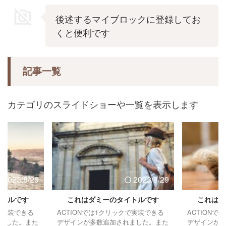
後述するマイブロックに登録してお
くと便利です
記事一覧
カテゴリのスライドショーや一覧を表示します
2023/8/29
2023/8/29
イトルです
これはダミーのタイトルです
これはダ
クで実装できる
ACTIONでは1クリックで実装できる
ACTION
ました。また
デザインが多数追加されました。また
デザインが