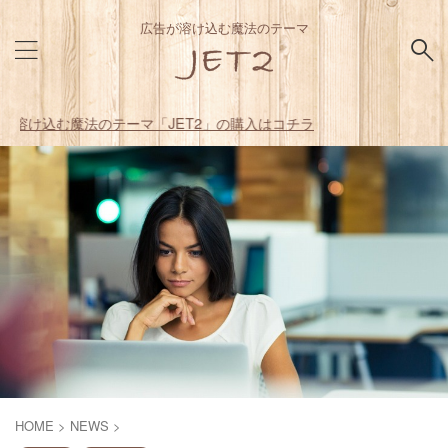
広告が溶け込む魔法のテーマ
テーマ「JET2」の購入はコチラ
HOME
>
NEWS
>