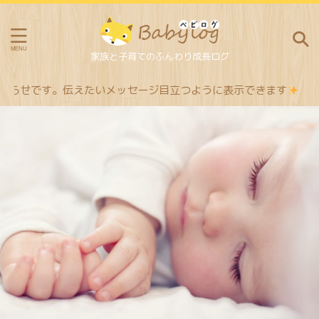
家族と子育てのふんわり成長ログ
せです。伝えたいメッセージ目立つように表示できます