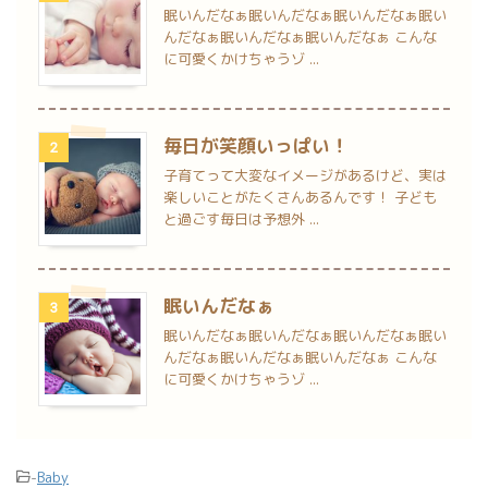
眠いんだなぁ眠いんだなぁ眠いんだなぁ眠い
んだなぁ眠いんだなぁ眠いんだなぁ こんな
に可愛くかけちゃうゾ ...
毎日が笑顔いっぱい！
2
子育てって大変なイメージがあるけど、実は
楽しいことがたくさんあるんです！ 子ども
と過ごす毎日は予想外 ...
眠いんだなぁ
3
眠いんだなぁ眠いんだなぁ眠いんだなぁ眠い
んだなぁ眠いんだなぁ眠いんだなぁ こんな
に可愛くかけちゃうゾ ...
-
Baby