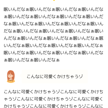
眠いんだなぁ眠いんだなぁ眠いんだなぁ眠いんだな
ぁ眠いんだなぁ眠いんだなぁ眠いんだなぁ眠いんだ
なぁ眠いんだなぁ眠いんだなぁ眠いんだなぁ眠いん
だなぁ眠いんだなぁ眠いんだなぁ眠いんだなぁ眠い
んだなぁ眠いんだなぁ眠いんだなぁ眠いんだなぁ眠
いんだなぁ眠いんだなぁ眠いんだなぁ眠いんだなぁ
眠いんだなぁ眠いんだなぁ眠いんだなぁ眠いんだな
ぁ眠いんだなぁ眠いんだなぁ
こんなに可愛くかけちゃうゾ
こんなに可愛くかけちゃうゾこんなに可愛くかけち
ゃうゾこんなに可愛くかけちゃうゾこんなに可愛く
かけちゃうゾこんなに可愛くかけちゃうゾこんなに