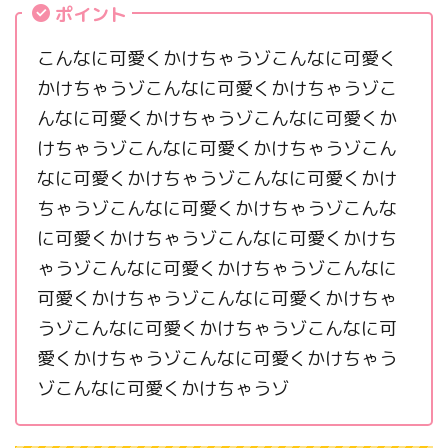
ポイント
こんなに可愛くかけちゃうゾこんなに可愛く
かけちゃうゾこんなに可愛くかけちゃうゾこ
んなに可愛くかけちゃうゾこんなに可愛くか
けちゃうゾこんなに可愛くかけちゃうゾこん
なに可愛くかけちゃうゾこんなに可愛くかけ
ちゃうゾこんなに可愛くかけちゃうゾこんな
に可愛くかけちゃうゾこんなに可愛くかけち
ゃうゾこんなに可愛くかけちゃうゾこんなに
可愛くかけちゃうゾこんなに可愛くかけちゃ
うゾこんなに可愛くかけちゃうゾこんなに可
愛くかけちゃうゾこんなに可愛くかけちゃう
ゾこんなに可愛くかけちゃうゾ