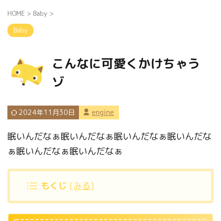
HOME
>
Baby
>
Baby
こんなに可愛くかけちゃう
ゾ
2024年11月30日
engine
眠いんだなぁ眠いんだなぁ眠いんだなぁ眠いんだな
ぁ眠いんだなぁ眠いんだなぁ
もくじ
[
みる
]