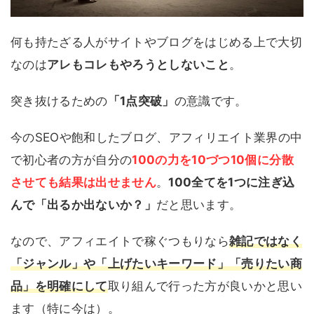
何も持たざる人がサイトやブログをはじめる上で大切
なのは
アレもコレもやろうとしないこと
。
突き抜けるための
「1点突破」
の意識です。
今のSEOや飽和したブログ、アフィリエイト業界の中
で初心者の方が自分の
100の力を10づつ10個に分散
させても結果は出せません
。
100全てを1つに注ぎ込
んで「出るか出ないか？」
だと思います。
なので、アフィエイトで稼ぐつもりなら
雑記ではなく
「ジャンル」や「上げたいキーワード」「売りたい商
品」を明確にして
取り組んで行った方が良いかと思い
ます（特に今は）。