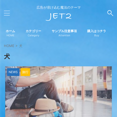
広告が溶け込む魔法のテーマ
ホーム
カテゴリー
サンプル注意事項
購入はコチラ
HOME
Category
Attention
Buy
HOME
>
犬
犬
NEWS
旅行