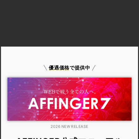
優遇価格
で提供中
2026 NEW RELEASE