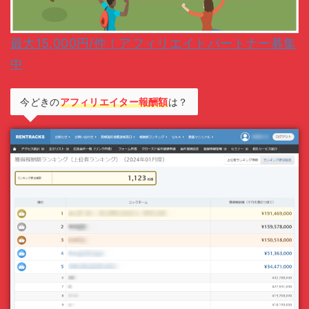
最大15,000円/件！アフィリエイトパートナー募集
中
今どきの
アフィリエイター報酬額
は？