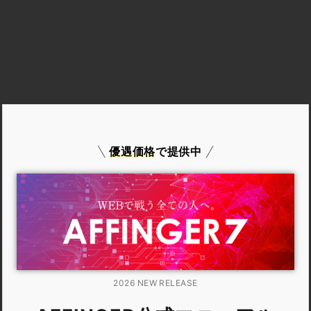
優遇価格
で提供中
2026 NEW RELEASE