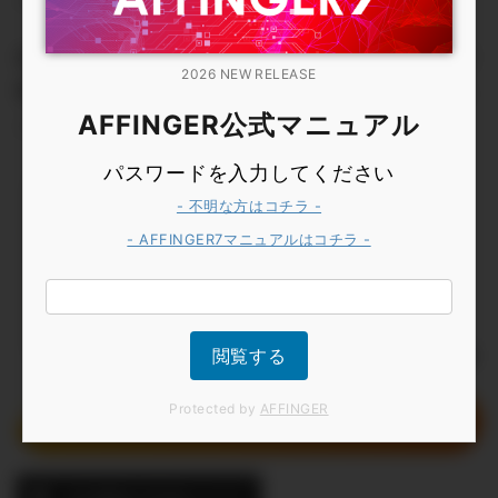
ート（有料）できる
最上位版
です。
様々な
アクセスアップや収益化に役立つ機能
が搭
2026 NEW RELEASE
載しており、非常に満足度と人気の高いバージョ
AFFINGER公式マニュアル
ンです。
パスワードを入力してください
- 不明な方はコチラ -
- AFFINGER7マニュアルはコチラ -
閲覧する
Protected by
AFFINGER
サンプルをみる