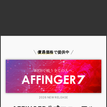
優遇価格
で提供中
2026 NEW RELEASE