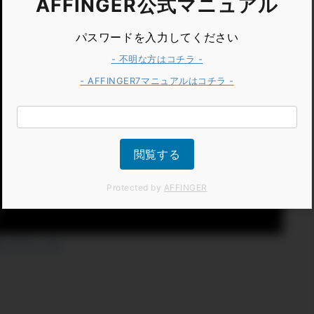
AFFINGER公式マニュアル
パスワードを入力してください
- 不明な方はコチラ -
- AFFINGER7マニュアルはコチラ -
閲覧する
Protected by
AFFINGER
 GPTs一覧