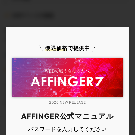
AMPページの確認
AMPページにエラーが出ていないか確認してくだ
さい。
優遇価格
で提供中
AMP対応に関する開発の終了について
各種サービス、プラグインなどの動作チェック
アドセンスやアナリティクス、タグ管理プラグイ
ンなどの動作チェックを念のため、行ってくださ
い。
2026 NEW RELEASE
AFFINGER公式マニュアル
パスワードを入力してください
移行に関するよくある質問