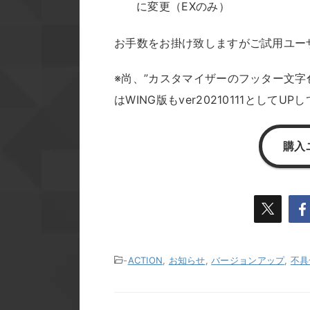
に変更（EXのみ）
お手数をお掛け致しますがご試用ユー
※尚、”カスタマイザーのフッター文
はWING版もver20210111としてU
購入
-
ACTION
,
お知らせ
,
バージョンアップ
,
不具