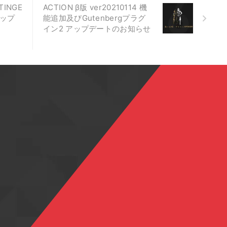
TINGE
ACTION β版 ver20210114 機
7アップ
能追加及びGutenbergプラグ
イン2 アップデートのお知らせ