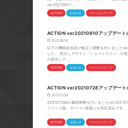
ver20210827 ...
ACTION
お知らせ
バージョンアップ
ACTION ver20210810アップデ
2021/8/10
以下の機能追加及び修正と調整を行いましたver
した。 見出しデザイン「ショートライン」の追
の見出しデ ...
ACTION
お知らせ
バージョンアップ
ACTION ver20210728アップデ
2021/7/28
20210725βの最終調整を行いましたver20
リリース版、サーバー更新にも対応済みです。 「
...
ACTION
お知らせ
バージョンアップ