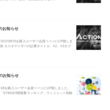
ートのお知らせ
20210810を購入ユーザー会員ページにUP致しま
加 カスタマイザーの記事タイトル、h2、h3タグ
ートのお知らせ
210728を購入ユーザー会員ページにUP致しました。
STINGER閲覧数ランキング」ウィジェット削除