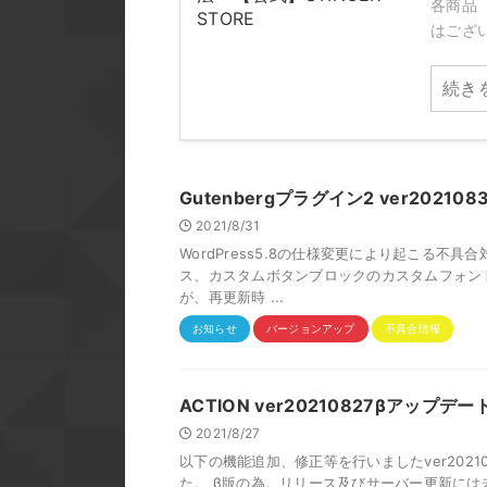
各商品（
はござい
続き
Gutenbergプラグイン2 ver202
2021/8/31
WordPress5.8の仕様変更により起こる
ス、カスタムボタンブロックのカスタムフォント設
が、再更新時 ...
お知らせ
バージョンアップ
不具合情報
ACTION ver20210827βアップ
2021/8/27
以下の機能追加、修正等を行いましたver2021
た。 β版の為。リリース及びサーバー更新に