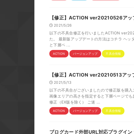
【修正】ACTION ver2021052
2021/5/26
以下の不具合修正を行いましたACTION ver2
た。 最新版アップデートの方法はコチラ ヘッ
と下層ペ ...
ACTION
バージョンアップ
不具合情報
【修正】ACTION ver20210513
2021/5/13
以下の不具合がございましたので修正版を購入
画像エリアの高さを指定すると下層ページでも
修正（EX版を除く） ご迷 ...
ACTION
バージョンアップ
不具合情報
ブログカード外部URL対応プラグイン v