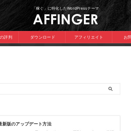
「稼ぐ」に特化したWordPressテーマ
ERの評判
ダウンロード
アフィリエイト
お
G最新版のアップデート方法