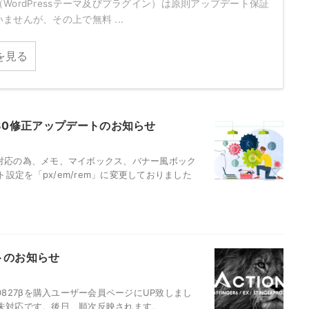
WordPressテーマ及びプラグイン）は原則アップデート保証
ませんが、その上で無料 ...
を見る
10830修正アップデートのお知らせ
不具合対応の為、メモ、マイボックス、バナー風ボック
定を「px/em/rem」に変更しておりました
デートのお知らせ
0827βを購入ユーザー会員ページにUP致しまし
は未対応です。後日、順次反映されます。