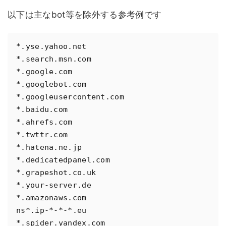
以下は主なbot等を除外する参考例です
*.yse.yahoo.net

*.search.msn.com

*.google.com

*.googlebot.com

*.googleusercontent.com

*.baidu.com

*.ahrefs.com

*.twttr.com

*.hatena.ne.jp

*.dedicatedpanel.com

*.grapeshot.co.uk

*.your-server.de

*.amazonaws.com

ns*.ip-*-*-*.eu

*.spider.yandex.com
