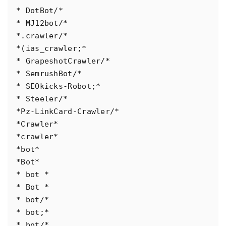
* DotBot/*

* MJ12bot/*

*.crawler/*

*(ias_crawler;*

* GrapeshotCrawler/*

* SemrushBot/*

* SEOkicks-Robot;*

* Steeler/*

*Pz-LinkCard-Crawler/*

*Crawler*

*crawler*

*bot*

*Bot*

* bot *

* Bot *

* bot/*

* bot;*

*_bot/*
