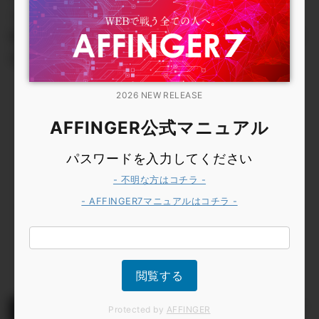
るだけですが、このプラグインでは好きな
「広
告」や「読んで欲しい記事」
を表示することが可
能です。
2026 NEW RELEASE
検索キーワードがわかる！キーワ
AFFINGER公式マニュアル
ードに応じた広告を挿入できる検
索ワード提案プラグイン
パスワードを入力してください
- 不明な方はコチラ -
on-store.net
- AFFINGER7マニュアルはコチラ -
閲覧する
Protected by
AFFINGER
オススメ記事