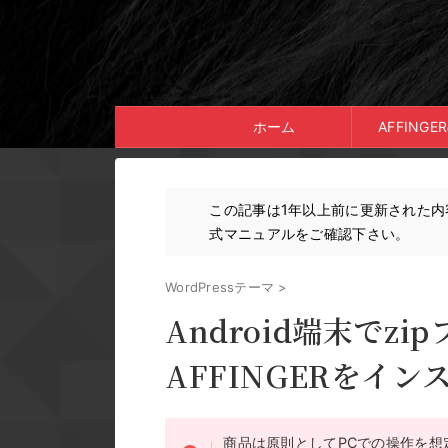
ホーム
AFFING
この記事は1年以上前に更新された
式マニュアルをご確認下さい。
WordPressテーマ
>
Android端末でz
AFFINGERをイ
商品は原則としてPCでの操作を