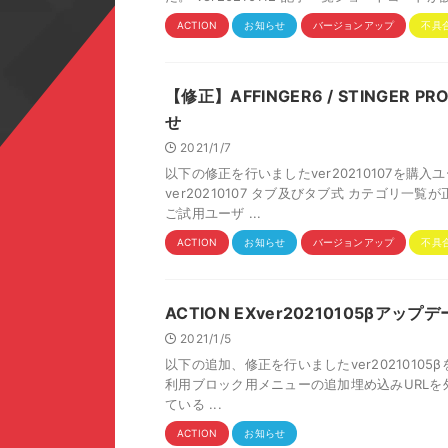
ACTION
お知らせ
バージョンアップ
不具
【修正】AFFINGER6 / STINGER 
せ
2021/1/7
以下の修正を行いましたver20210107を購
ver20210107 タブ及びタブ式 カテゴリ
ご試用ユーザ ...
ACTION
お知らせ
バージョンアップ
不具
ACTION EXver20210105βアッ
2021/1/5
以下の追加、修正を行いましたver2021010
利用ブロック用メニューの追加埋め込みURLを外
ている ...
ACTION
お知らせ