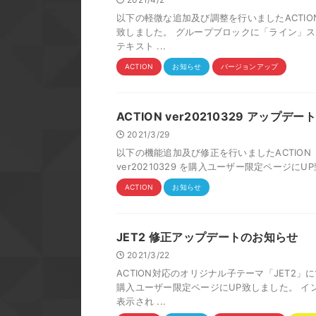
以下の軽微な追加及び調整を行いましたACTION 
致しました。 グループブロックに「ライン」ス
テキスト ...
ACTION
お知らせ
バージョンアップ
ACTION ver20210329 アップデ
2021/3/29
以下の機能追加及び修正を行いましたACTION（AFFIN
ver20210329 を購入ユーザー限定ページにUP
ACTION
お知らせ
JET2 修正アップデートのお知らせ
2021/3/22
ACTION対応のオリジナル子テーマ「JET2」に
購入ユーザー限定ページにUP致しました。 
表示され ...