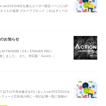
ver20210402を購入ユーザー限定ページにUP
タイルの追加 グループブロック これはダミーの
ートのお知らせ
GER6 / EX / STINGER PRO）
致しました。 また、対応版「Gureb ...
て以下の不具合修正を行いましたver20210322を
インフィード広告挿入時に一部の記事一覧に投稿が