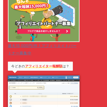
最大15,000円/件！アフィリエイトパー
トナー募集中
今どきの
アフィリエイター報酬額
は？