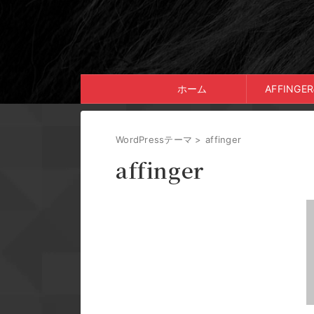
ホーム
AFFING
WordPressテーマ
>
affinger
affinger