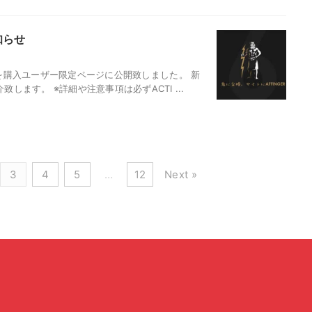
知らせ
O3）β版を購入ユーザー限定ページに公開致しました。 新
します。 ※詳細や注意事項は必ずACTI ...
3
4
5
…
12
Next »