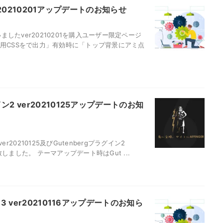
O ver20210201アップデートのお知らせ
ましたver20210201を購入ユーザー限定ページ
用CSSをで出力」有効時に「トップ背景にアミ点
グイン2 ver20210125アップデートのお知
20210125及びGutenbergプラグイン2
致しました。 テーマアップデート時はGut ...
PRO3 ver20210116アップデートのお知ら