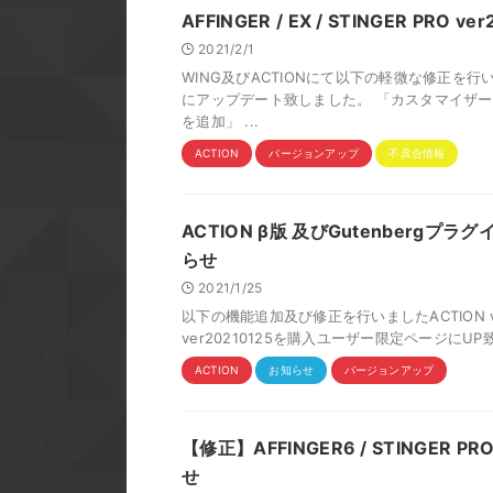
AFFINGER / EX / STINGER PR
2021/2/1
WING及びACTIONにて以下の軽微な修正を行い
にアップデート致しました。 「カスタマイザー
を追加」 ...
ACTION
バージョンアップ
不具合情報
ACTION β版 及びGutenbergプラ
らせ
2021/1/25
以下の機能追加及び修正を行いましたACTION ver
ver20210125を購入ユーザー限定ページにUP
ACTION
お知らせ
バージョンアップ
【修正】AFFINGER6 / STINGER 
せ