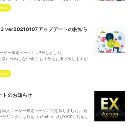
合情報
PRO3 ver20210107アップデートのお知ら
入ユーザー限定ページにUP致しました。
一覧が正常に作動しない修正 お手数をお掛け致しますが
合情報
プデートのお知らせ
5βを購入ユーザー限定ページに公開致しました。 再
部リンクにも対応（oEmbed 及びOGPに対応し