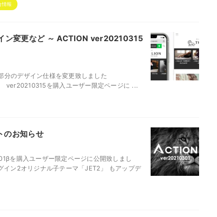
合情報
など ～ ACTION ver20210315
部分のデザイン仕様を変更致しました
PRO3） ver20210315を購入ユーザー限定ページに ...
デートのお知らせ
0301βを購入ユーザー限定ページに公開致しまし
ラグイン2オリジナル子テーマ「JET2」 もアップデ