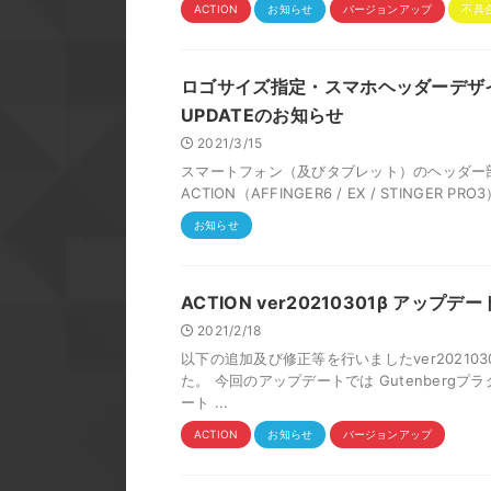
ACTION
お知らせ
バージョンアップ
不具
ロゴサイズ指定・スマホヘッダーデザイン変更
UPDATEのお知らせ
2021/3/15
スマートフォン（及びタブレット）のヘッダー
ACTION（AFFINGER6 / EX / STINGER 
お知らせ
ACTION ver20210301β アップ
2021/2/18
以下の追加及び修正等を行いましたver2021
た。 今回のアップデートでは Gutenbergプ
ート ...
ACTION
お知らせ
バージョンアップ