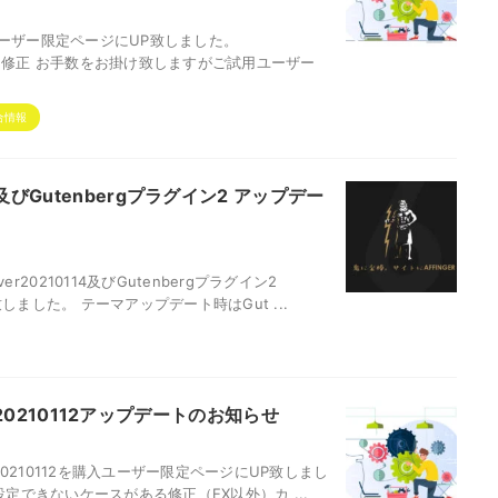
入ユーザー限定ページにUP致しました。
になる修正 お手数をお掛け致しますがご試用ユーザー
合情報
追加及びGutenbergプラグイン2 アップデー
20210114及びGutenbergプラグイン2
致しました。 テーマアップデート時はGut ...
O ver20210112アップデートのお知らせ
20210112を購入ユーザー限定ページにUP致しまし
が設定できないケースがある修正（EX以外）カ ...