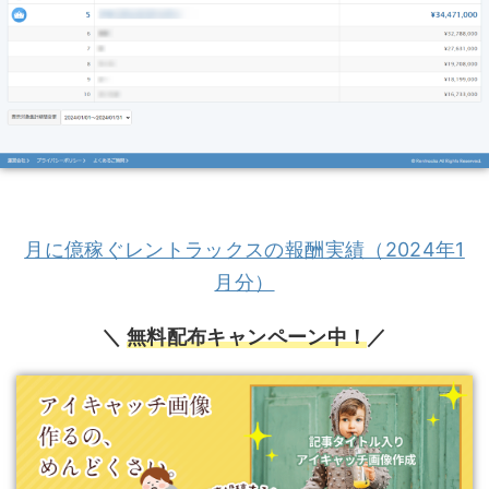
月に億稼ぐレントラックスの報酬実績（2024年1
月分）
＼
無料配布キャンペーン中！
／