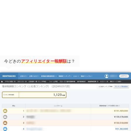
今どきの
アフィリエイター報酬額
は？