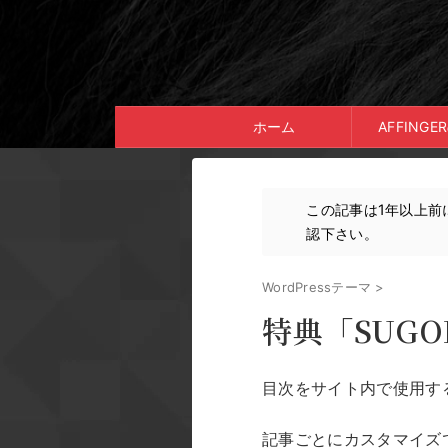
ホーム
AFFING
この記事は1年以上前
認下さい。
WordPressテーマ
>
特典「SUGO
目次をサイト内で使用す
記事ごとにカスタマイズ