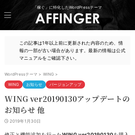
「稼ぐ」に特化したWordPressテーマ
この記事は1年以上前に更新された内容のため、情
報の一部が古い場合があります。最新の情報は公式
マニュアルをご確認下さい。
WordPressテーマ
>
WING
>
WING
お知らせ
バージョンアップ
WING ver20190130アップデートの
お知らせ 他
2019年1月30日
修正と機能追加を行った
WING ver20190130
を購入