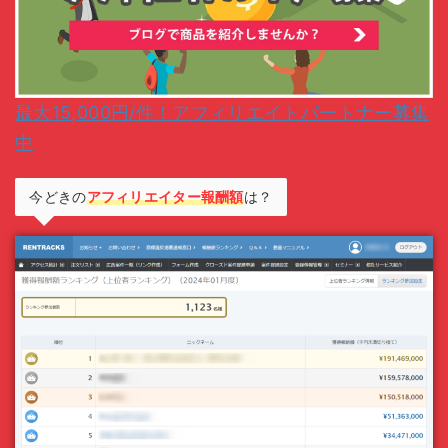
最大15,000円/件！アフィリエイトパートナー募集
中
今どきの
アフィリエイター報酬額
は？